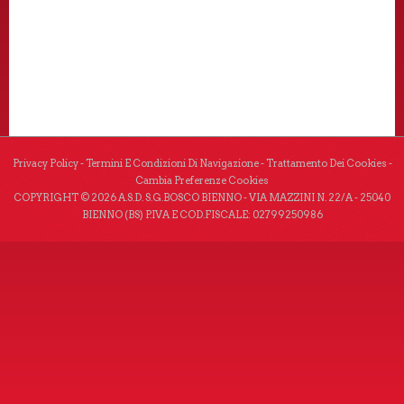
Privacy Policy
-
Termini E Condizioni Di Navigazione
-
Trattamento Dei Cookies
-
Cambia Preferenze Cookies
COPYRIGHT © 2026 A.S.D. S.G.BOSCO BIENNO - VIA MAZZINI N. 22/A - 25040
BIENNO (BS) P.IVA E COD.FISCALE: 02799250986