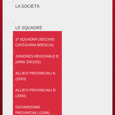
LA SOCIETÀ
LE SQUADRE
1ª SQUADRA (SECOND
CATEGORIA BRESCIA)
JUNIORES REGIONALE B
(ANNI 2001/02)
ALLIEVI PROVINCIALI A
(2003)
ALLIEVI PROVINCIALI B
(2004)
GIOVANISSIMI
PROVINCIALI (2006)