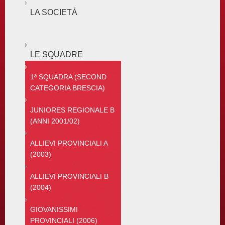
LA SOCIETÀ
LE SQUADRE
1ª SQUADRA (SECOND
CATEGORIA BRESCIA)
JUNIORES REGIONALE B
(ANNI 2001/02)
ALLIEVI PROVINCIALI A
(2003)
ALLIEVI PROVINCIALI B
(2004)
GIOVANISSIMI
PROVINCIALI (2006)