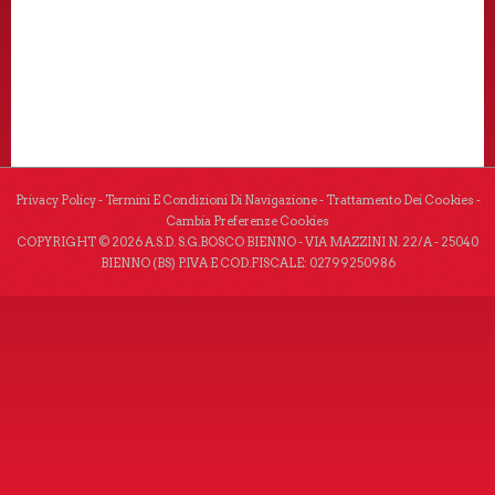
Privacy Policy
-
Termini E Condizioni Di Navigazione
-
Trattamento Dei Cookies
-
Cambia Preferenze Cookies
COPYRIGHT © 2026 A.S.D. S.G.BOSCO BIENNO - VIA MAZZINI N. 22/A - 25040
BIENNO (BS) P.IVA E COD.FISCALE: 02799250986